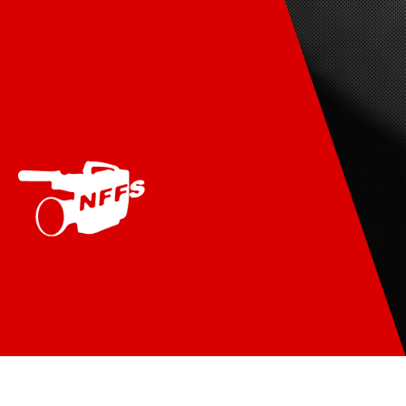
Home
Festivaldag
Projecten
Films
Foto’s
Begunstigers
Contact
© Nationaal Filmfestival voor Scholieren 2026 | powered by
Sluijmer Multimedia
NIEUWS