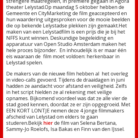
strengere maatregelen, in première gegaan in Agora
theater Lelystad.Op maandag 5 oktober hebben de
Gemeente en CityMarketing de film geaccepteerd en
hun waardering uitgesproken voor de mooie beelden
die op bekende Lelystadse plekken zijn gemaakt.Het
maken van een Lelystadfilm is een prijs die je bij het
NFFS kunt winnen. Deskundige begeleiding en
apparatuur van Open Studio Amsterdam maken het
hele proces bijzonder. En inhoudelijk is er maar één
eis waaraan de film moet voldoen: herkenbaar in
Lelystad spelen.
De makers van de nieuwe film hebben al het overleg
in video-calls gevoerd. Tijdens de draaidagen in juni
hadden ze aandacht voor afstand en veiligheid. Zelfs
in het script hielden ze al rekening met veilige
opnames. Bijkomend voordeel was dat ze alle vier de
stad goed kennen, doordat ze er zijn opgegroeid. Met
EEN KORT LONTJE nemen deze 4 jonge filmmakers
afscheid van Lelystad om elders te gaan
studeren.Bekijk
hier
de film van Selena Bertana,
Sammy-Jo Roelofs, Isa Bakas en Finn van den IJssel.