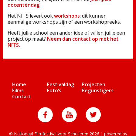
docentendag
.
Het NFFS levert ook
workshops
; dit kunnen
eenmalige workshops zijn of een workshopreeks.
Heeft jullie school een ander idee of willen jullie een
project op maat?
Neem dan contact op met het
NFFS.
Home
Festivaldag
Projecten
Films
Foto’s
Begunstigers
Contact
© Nationaal Filmfestival voor Scholieren 2026 | powered by