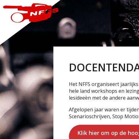
DOCENTEND
Het NFFS organiseert jaarlij
hele land workshops en lezing
lesideeën met de andere aanw
Afgelopen jaar waren er tijd
Scenarioschrijven, Stop Moti
Klik hier om op de ho